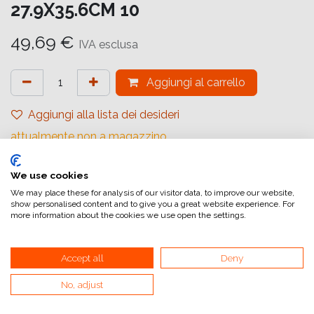
27.9X35.6CM 10
49,69
€
IVA esclusa
Aggiungi al carrello
Aggiungi alla lista dei desideri
attualmente non a magazzino
Marchio (Carta)
:
Ilford
We use cookies
Tipologia
:
Baritato
We may place these for analysis of our visitor data, to improve our website,
show personalised content and to give you a great website experience. For
Gradiente
:
Carta a Contrasto Variabile
more information about the cookies we use open the settings.
Quantità (Fogli)
:
10
Accept all
Deny
Formato (Carta)
:
27,9x35,6 cm (11x14inch)
Superficie
:
Lucida
No, adjust
Superficie Tonale
:
Neutro