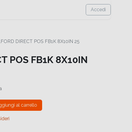
Accedi
LFORD DIRECT POS FB1K 8X10IN 25
CT POS FB1K 8X10IN
a
giungi al carrello
ideri