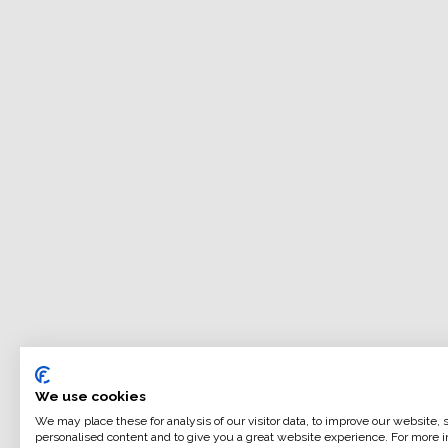
We use cookies
We may place these for analysis of our visitor data, to improve our website,
personalised content and to give you a great website experience. For more i
HARMAN DIRECT POSITIVE FB è una carta fotografica 