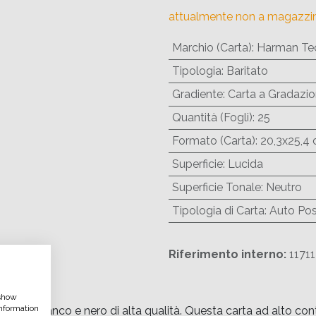
attualmente non a magazzi
Marchio (Carta)
:
Harman Te
Tipologia
:
Baritato
Gradiente
:
Carta a Gradazio
Quantità (Fogli)
:
25
Formato (Carta)
:
20,3x25,4 
Superficie
:
Lucida
Superficie Tonale
:
Neutro
Tipologia di Carta
:
Auto Posi
Riferimento interno:
1171
 show
nformation
in bianco e nero di alta qualità. Questa carta ad alto contr