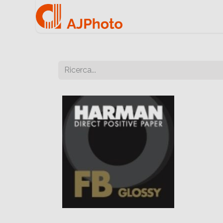
Home
Negozio onlin