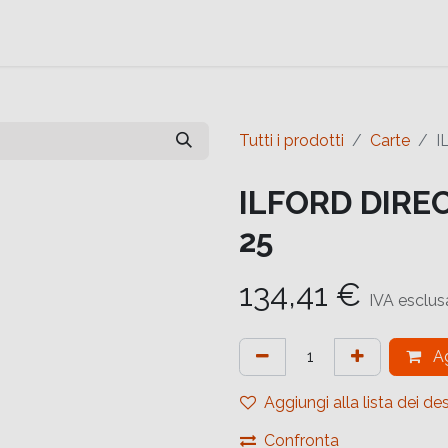
e
Contattaci
Help
Contattaci
Tutti i prodotti
Carte
I
ILFORD DIRE
25
134,41
€
IVA esclus
Ag
Aggiungi alla lista dei des
Confronta