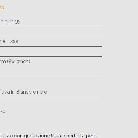
no
chnology
ne Fissa
cm (8x10inch)
tiva in Bianco e nero
170
asto con gradazione fissa è perfetta per la