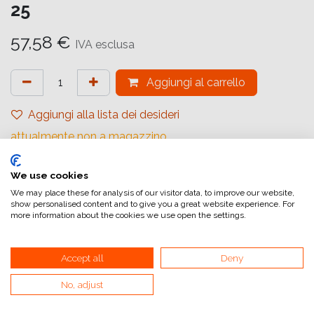
25
57,58
€
IVA esclusa
Aggiungi al carrello
Aggiungi alla lista dei desideri
attualmente non a magazzino
Marchio (Carta)
:
Harman Technology
We use cookies
Tipologia
:
Baritato
We may place these for analysis of our visitor data, to improve our website,
show personalised content and to give you a great website experience. For
Gradiente
:
Carta a Gradazione Fissa
more information about the cookies we use open the settings.
Quantità (Fogli)
:
25
Accept all
Deny
Formato (Carta)
:
12,7x17,8 cm (5x7inch)
Superficie
:
Lucida
No, adjust
Superficie Tonale
:
Neutro