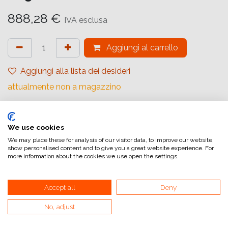
888,28
€
IVA esclusa
Aggiungi al carrello
Aggiungi alla lista dei desideri
attualmente non a magazzino
Riferimento interno:
1170850
We use cookies
We may place these for analysis of our visitor data, to improve our website,
show personalised content and to give you a great website experience. For
more information about the cookies we use open the settings.
Accept all
Deny
Collegamenti utili
Home
No, adjust
Condizioni generali di vendita
Dati di fatturazione