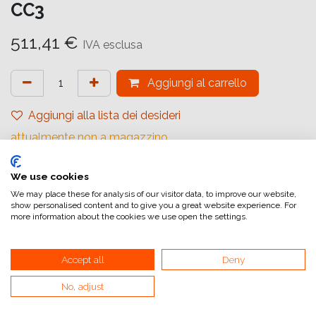
CC3
511,41
€
IVA esclusa
Aggiungi al carrello
Aggiungi alla lista dei desideri
attualmente non a magazzino
Riferimento interno:
We use cookies
1170816
We may place these for analysis of our visitor data, to improve our website,
show personalised content and to give you a great website experience. For
more information about the cookies we use open the settings.
Accept all
Deny
Collegamenti utili
No, adjust
Home
Condizioni generali di vendita