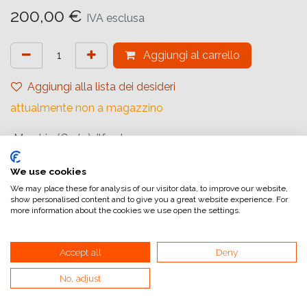
200,00
€
IVA esclusa
Aggiungi al carrello
Aggiungi alla lista dei desideri
attualmente non a magazzino
Marchio (Carta)
:
Ilford
Tipologia
:
Cotone
We use cookies
Gradiente
:
Carta a Contrasto Variabile
We may place these for analysis of our visitor data, to improve our website,
show personalised content and to give you a great website experience. For
Quantità (Fogli)
:
30
more information about the cookies we use open the settings.
Formato (Carta)
:
30,5x40,6 cm (12x16inch)
Superficie
:
Opaca
Accept all
Deny
Superficie Tonale
:
Tono caldo
No, adjust
Tipologia di Carta
:
Bianco e Nero