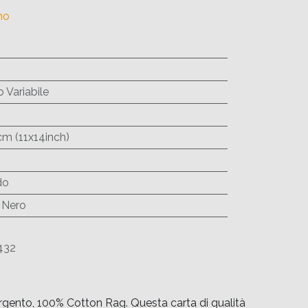
no
 Variabile
cm (11x14inch)
do
 Nero
432
argento, 100% Cotton Rag. Questa carta di qualità