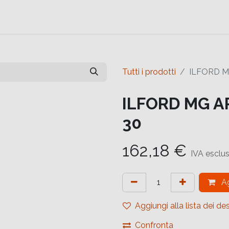
e
Contattaci
Help
Contattaci
Tutti i prodotti
ILFORD M
ILFORD MG A
30
162,18
€
IVA esclu
Ag
Aggiungi alla lista dei des
Confronta