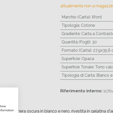
attualmente non a magazzi
Marchio (Carta)
:
Ilford
Tipologia
:
Cotone
Gradiente
:
Carta a Contrasto
Quantità (Fogli)
:
30
Formato (Carta)
:
27,9x35,6 
Superficie
:
Opaca
Superficie Tonale
:
Tono cal
Tipologia di Carta
:
Bianco e
Riferimento interno:
1170
 show
nformation
per camera oscura in bianco e nero, rivestita in gelatina d'