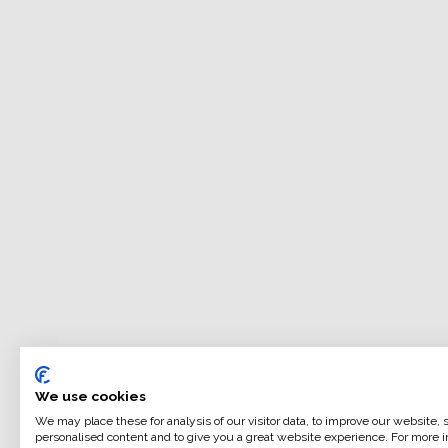
We use cookies
We may place these for analysis of our visitor data, to improve our website,
personalised content and to give you a great website experience. For more i
ILFORD MULTIGRADE ART 300 (fogli) è l'unica carta 