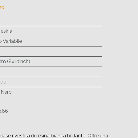
no
Resina
 Variabile
cm (8x10inch)
ddo
 Nero
466
 rivestita di resina bianca brillante. Offre una