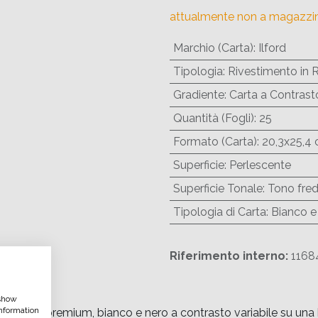
attualmente non a magazzi
Marchio (Carta)
:
Ilford
Tipologia
:
Rivestimento in 
Gradiente
:
Carta a Contrasto
Quantità (Fogli)
:
25
Formato (Carta)
:
20,3x25,4 
Superficie
:
Perlescente
Superficie Tonale
:
Tono fre
Tipologia di Carta
:
Bianco e
Riferimento interno:
1168
 show
nformation
ità premium, bianco e nero a contrasto variabile su una base