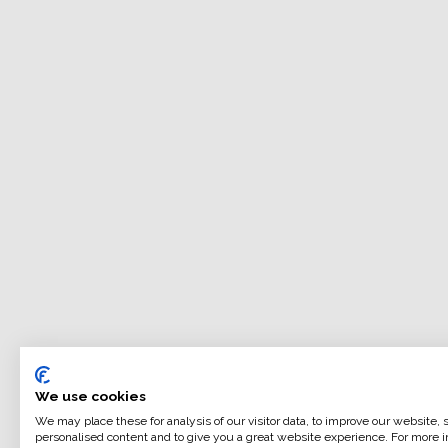
We use cookies
We may place these for analysis of our visitor data, to improve our website,
personalised content and to give you a great website experience. For more i
ILFORD MULTIGRADE IV RC DELUXE è una carta di qual