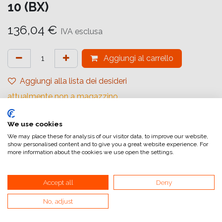
10 (BX)
136,04
€
IVA esclusa
Aggiungi al carrello
Aggiungi alla lista dei desideri
attualmente non a magazzino
Riferimento interno:
We use cookies
1168439
We may place these for analysis of our visitor data, to improve our website,
show personalised content and to give you a great website experience. For
more information about the cookies we use open the settings.
Accept all
Deny
Collegamenti utili
No, adjust
Home
Condizioni generali di vendita