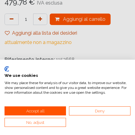
479,78
€
IVA esclusa
Aggiungi al carrello
Aggiungi alla lista dei desideri
attualmente non a magazzino
Riferimento interno:
1153668
We use cookies
We may place these for analysis of our visitor data, to improve our website,
show personalised content and to give you a great website experience. For
more information about the cookies we use open the settings.
Collegamenti utili
Home
Accept all
Deny
Condizioni generali di vendita
No, adjust
Dati di fatturazione
Iva e fatturazione