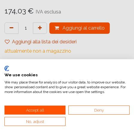
174,03
€
IVA esclusa
Aggiungi al carrello
Aggiungi alla lista dei desideri
attualmente non a magazzino
Riferimento interno:
1064941
We use cookies
We may place these for analysis of our visitor data, to improve our website,
show personalised content and to give you a great website experience. For
more information about the cookies we use open the settings.
Accept all
Deny
Collegamenti utili
Home
No, adjust
Condizioni generali di vendita
Dati di fatturazione