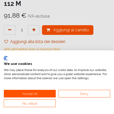
112 M
91,88
€
IVA esclusa
Aggiungi al carrello
Aggiungi alla lista dei desideri
attualmente non a magazzino
Riferimento interno:
We use cookies
1062964
We may place these for analysis of our visitor data, to improve our website,
show personalised content and to give you a great website experience. For
more information about the cookies we use open the settings.
Fujicolor Crystal Archive Supreme
Accept all
Deny
Spessore supporto standard, adatta per stampe
commerciali di piccolo e grande formato con attrezzature
No, adjust
analogiche e digitali.