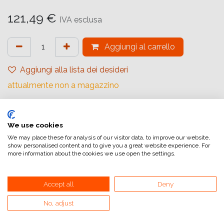
121,49
€
IVA esclusa
Aggiungi al carrello
Aggiungi alla lista dei desideri
attualmente non a magazzino
Riferimento interno:
1062953
We use cookies
We may place these for analysis of our visitor data, to improve our website,
show personalised content and to give you a great website experience. For
Fujicolor Crystal Archive
more information about the cookies we use open the settings.
Spessore supporto standard, adatta per stampe
Accept all
Deny
commerciali di piccolo e grande formato con attrezzature
analogiche e digitali.
No, adjust
Disponibile in superfici Glossy, Lustre, Matt ed anche nella