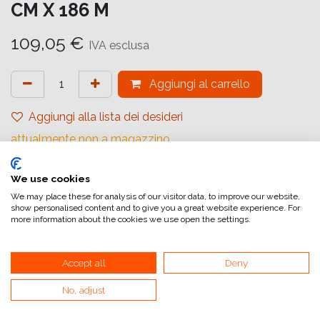
CM X 186 M
109,05
€
IVA esclusa
Aggiungi al carrello
Aggiungi alla lista dei desideri
attualmente non a magazzino
Riferimento interno:
We use cookies
1041502
We may place these for analysis of our visitor data, to improve our website,
show personalised content and to give you a great website experience. For
more information about the cookies we use open the settings.
Accept all
Deny
Collegamenti utili
No, adjust
Home
Condizioni generali di vendita