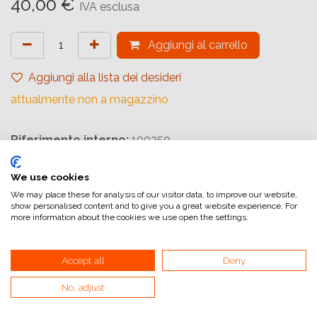
40,00
€
IVA esclusa
Aggiungi al carrello
Aggiungi alla lista dei desideri
attualmente non a magazzino
Riferimento interno:
100250
We use cookies
We may place these for analysis of our visitor data, to improve our website,
show personalised content and to give you a great website experience. For
more information about the cookies we use open the settings.
Collegamenti utili
Home
Accept all
Deny
Condizioni generali di vendita
No, adjust
Dati di fatturazione
Iva e fatturazione