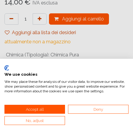
14,00
€
IVA esclusa
Aggiungi al carrello
Aggiungi alla lista dei desideri
attualmente non a magazzino
Chimica (Tipologia)
:
Chimica Pura
Confezione
:
Single Package
Quantità (Chimica)
:
1 kg
We use cookies
We may place these for analysis of our visitor data, to improve our website,
Stato
:
Polvere
show personalised content and to give you a great website experience. For
more information about the cookies we use open the settings.
Riferimento interno:
100200
Accept all
Deny
No, adjust