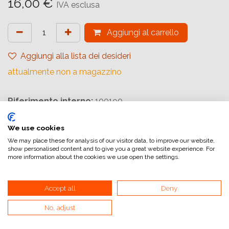
16,00
€
IVA esclusa
Aggiungi al carrello
Aggiungi alla lista dei desideri
attualmente non a magazzino
Riferimento interno:
100190
We use cookies
We may place these for analysis of our visitor data, to improve our website,
show personalised content and to give you a great website experience. For
more information about the cookies we use open the settings.
Collegamenti utili
Home
Accept all
Deny
Condizioni generali di vendita
No, adjust
Dati di fatturazione
Iva e fatturazione