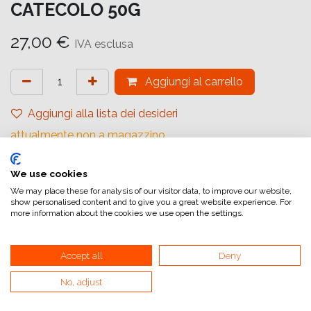
CATECOLO 50G
27,00
€
IVA esclusa
Aggiungi al carrello
Aggiungi alla lista dei desideri
attualmente non a magazzino
Riferimento interno:
We use cookies
100181
We may place these for analysis of our visitor data, to improve our website,
show personalised content and to give you a great website experience. For
more information about the cookies we use open the settings.
Accept all
Deny
Collegamenti utili
No, adjust
Home
Condizioni generali di vendita