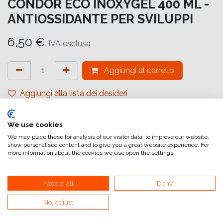
CONDOR ECO INOXYGEL 400 ML -
ANTIOSSIDANTE PER SVILUPPI
6,50
€
IVA esclusa
Aggiungi al carrello
Aggiungi alla lista dei desideri
attualmente non a magazzino
We use cookies
Riferimento interno:
00500
We may place these for analysis of our visitor data, to improve our website,
show personalised content and to give you a great website experience. For
more information about the cookies we use open the settings.
Antiossidante per sviluppi.Evita l'ossidazione di qualunque
Accept all
Deny
preparato chimico (non alimentare) facilmente alterabile.
Prodotto ad uso professionale
No, adjust