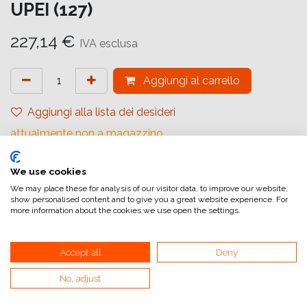
UPEI (127)
227,14
€
IVA esclusa
Aggiungi al carrello
Aggiungi alla lista dei desideri
attualmente non a magazzino
Riferimento interno:
We use cookies
1174843
We may place these for analysis of our visitor data, to improve our website,
show personalised content and to give you a great website experience. For
more information about the cookies we use open the settings.
Accept all
Deny
Collegamenti utili
No, adjust
Home
Condizioni generali di vendita