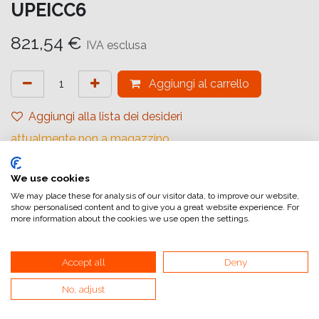
UPEICC6
821,54
€
IVA esclusa
Aggiungi al carrello
Aggiungi alla lista dei desideri
attualmente non a magazzino
Riferimento interno:
We use cookies
1164965
We may place these for analysis of our visitor data, to improve our website,
show personalised content and to give you a great website experience. For
more information about the cookies we use open the settings.
Accept all
Deny
Collegamenti utili
No, adjust
Home
Condizioni generali di vendita