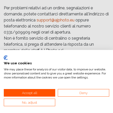
Per problemi relativi ad un ordine, segnalazioni e
domande, potete contattarci direttamente all'indirizzo di
posta elettronica
support@ajphoto.eu
oppure
telefonando al nostro servizio clienti al numero
0331/909909 negli orari di apertura.
Non è fornito servizio di centralino o segreteria
telefonica, si prega di attendere la risposta da un
membro dello staff AJ Photo s.r.l. .
Gli ordini vengono spediti con corriere espresso.
We use cookies
Prezzi di vendita
We may place these for analysis of our visitor data, to improve our website,
show personalised content and to give you a great website experience. For
I prezzi pubblicati sono I.V.A. esclusa privi delle spese di
more information about the cookies we use open the settings.
spedizione e dei costi bancari e potranno, senza
preavviso alcuno, subire variazioni. AJ Photo s.r.l. si
riserva il diritto di apportare modifiche ai modelli, alla
Accept all
Deny
descrizione, ai prezzi e alla disponibilità di magazzino dei
No, adjust
suoi prodotti senza preavviso.
Sono fatti salvi errori ed omissioni.